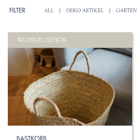
FILTER
ALL
|
DEKO ARTIKEL
|
GARTEN
WOHNZUBEHÖR
BASTKORB