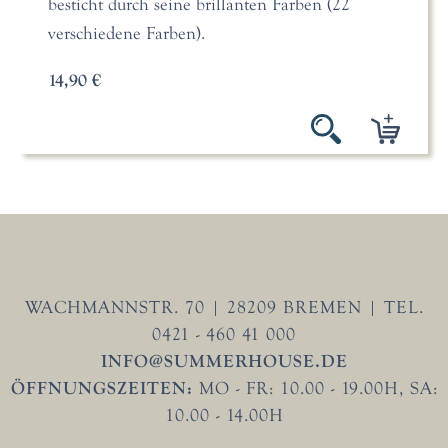
besticht durch seine brillanten Farben (22
verschiedene Farben).
14,90 €
WACHMANNSTR. 70 | 28209 BREMEN | TEL.
0421 - 460 41 000
INFO@SUMMERHOUSE.DE
ÖFFNUNGSZEITEN:
MO - FR: 10.00 - 19.00H, SA:
10.00 - 14.00H