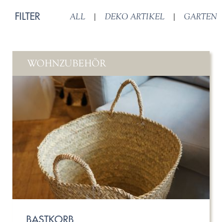
FILTER
ALL
|
DEKO ARTIKEL
|
GARTEN
WOHNZUBEHÖR
BASTKORB