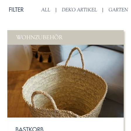
FILTER
ALL
|
DEKO ARTIKEL
|
GARTEN
WOHNZUBEHÖR
BASTKORB