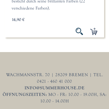
besticht durch seine brillanten Farben (22
verschiedene Farben).
14,90 €
WACHMANNSTR. 70 | 28209 BREMEN | TEL.
0421 - 460 41 000
INFO@SUMMERHOUSE.DE
ÖFFNUNGSZEITEN:
MO - FR: 10.00 - 19.00H, SA:
10.00 - 14.00H